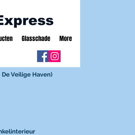
Express
ucten
Glasschade
More
 De Veilige Haven)
kelinterieur