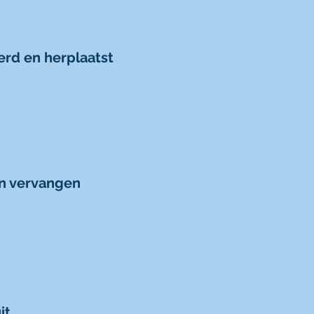
erd en herplaatst
en vervangen
it