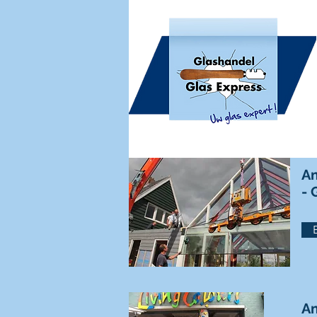
Am
- 
Am