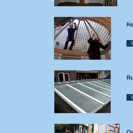
Ke
Ru
Oo