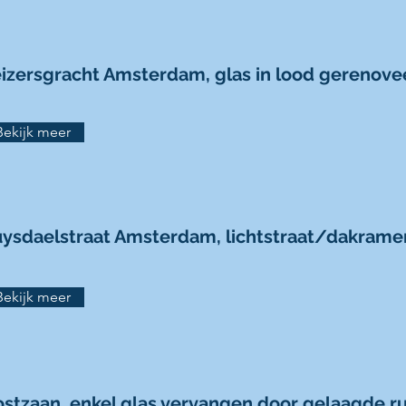
izersgracht Amsterdam, glas in lood gerenove
Bekijk meer
ysdaelstraat Amsterdam, lichtstraat/dakram
Bekijk meer
stzaan, enkel glas vervangen door gelaagde ru