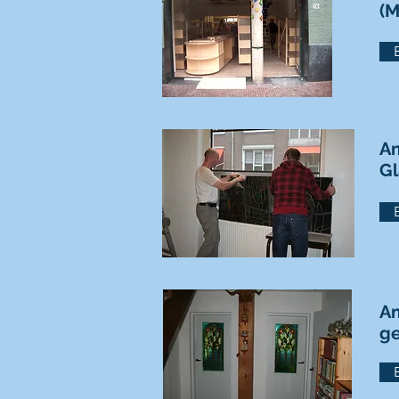
(M
Am
Gl
Am
ge